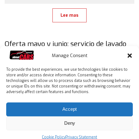
Lee mas
Oferta mayo y junio: servicio de lavado
Manage Consent
To provide the best experiences, we use technologies like cookies to
• • • Y la sonrisa no te sale más de tu cara!
store and/or access device information. Consenting to these
technologies will allow us to process data such as browsing behavior
or unique IDs on this site. Not consenting or withdrawing consent, may
adversely affect certain features and functions.
Lee mas
Accept
Deny
«
1
2
…
17
18
Cookie Policy
Privacy Statement