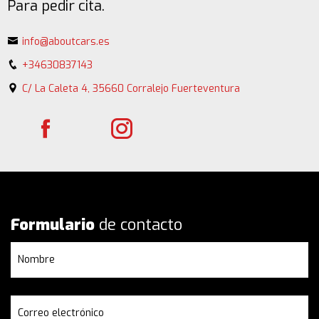
Para pedir cita.
info@aboutcars.es
+34630837143
C/ La Caleta 4, 35660 Corralejo Fuerteventura
Formulario
de contacto