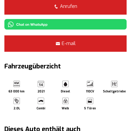
Anrufen
E-mail
Fahrzeugüberzicht
63 000 km
2021
Diesel
110CV
Schaltgetriebe
2.0L
Combi
Weib
5 Türen
Dieses Auto enthält auch