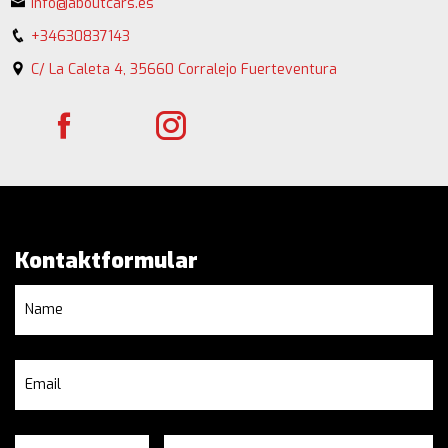
info@aboutcars.es
+34630837143
C/ La Caleta 4, 35660 Corralejo Fuerteventura
Kontaktformular