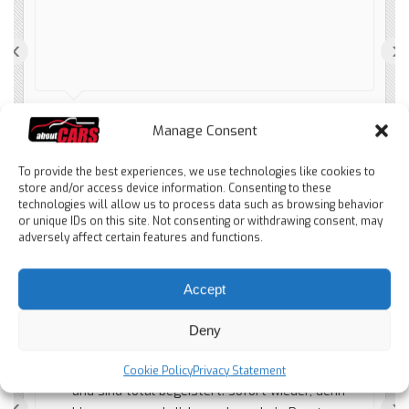
‹
›
Spanier Patito
Manage Consent
2 months ago
To provide the best experiences, we use technologies like cookies to
store and/or access device information. Consenting to these
technologies will allow us to process data such as browsing behavior
or unique IDs on this site. Not consenting or withdrawing consent, may
adversely affect certain features and functions.
Accept
Tolles Auto - super Service
durch Wieberen. Alles gut gelaufen. Wieberen
Deny
ist einfach nur nett, freundlich, hilfsbereit. Wir
haben das Auto ohne Besichtigung gekauft
Cookie Policy
Privacy Statement
und sind total begeistert. Sofort wieder, denn
‹
›